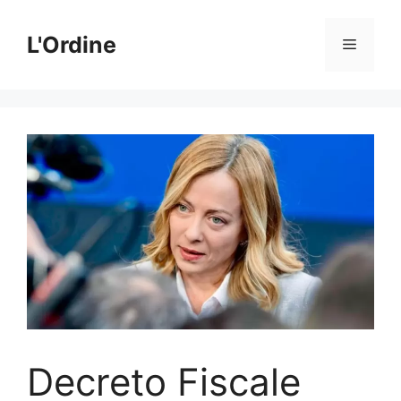
Vai
al
L'Ordine
Menu
contenuto
Decreto Fiscale