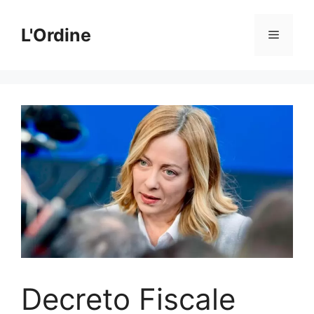
Vai
al
L'Ordine
Menu
contenuto
Decreto Fiscale