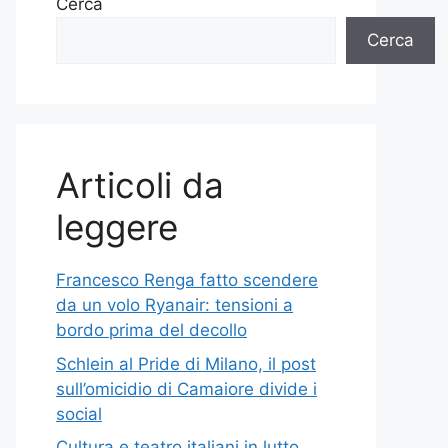
Cerca
Cerca
Articoli da
leggere
Francesco Renga fatto scendere
da un volo Ryanair: tensioni a
bordo prima del decollo
Schlein al Pride di Milano, il post
sull’omicidio di Camaiore divide i
social
Cultura e teatro italiani in lutto,