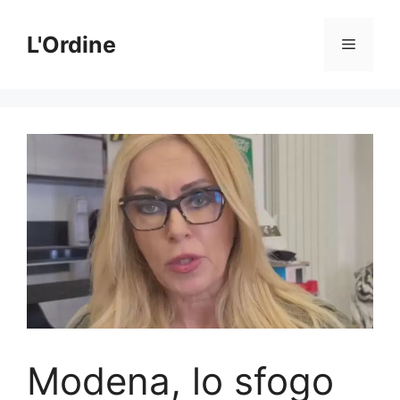
Vai
al
L'Ordine
Menu
contenuto
Modena, lo sfogo