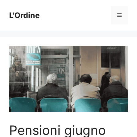
Vai
al
L'Ordine
Menu
contenuto
Pensioni giugno