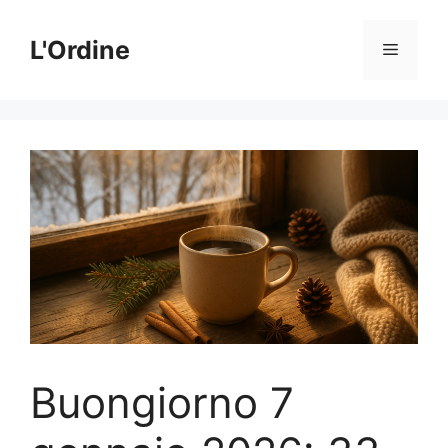
Vai
al
L'Ordine
Menu
contenuto
Buongiorno 7