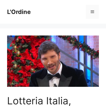
Vai
al
L'Ordine
Menu
contenuto
Lotteria Italia,