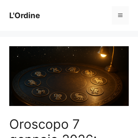
Vai
al
L'Ordine
Menu
contenuto
Oroscopo 7