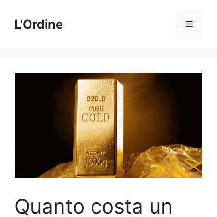
Vai
al
L'Ordine
Menu
contenuto
Quanto costa un