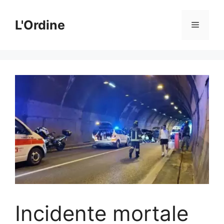
Vai
al
L'Ordine
Menu
contenuto
Incidente mortale