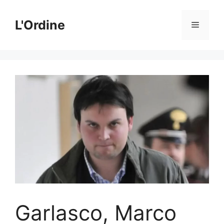
Vai
al
L'Ordine
Menu
contenuto
Garlasco, Marco