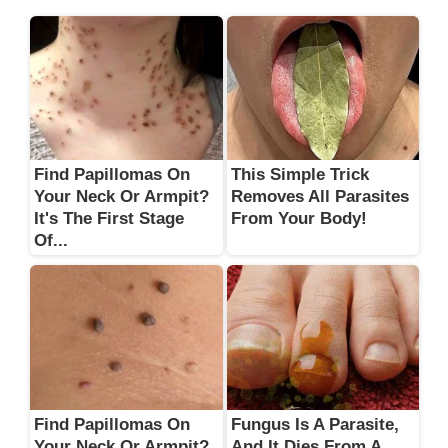
Find Papillomas On
This Simple Trick
Your Neck Or Armpit?
Removes All Parasites
It's The First Stage
From Your Body!
Of...
Find Papillomas On
Fungus Is A Parasite,
Your Neck Or Armpit?
And It Dies From A