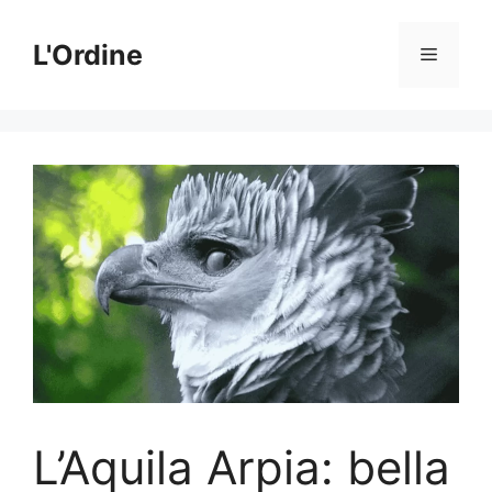
Vai
al
L'Ordine
Menu
contenuto
L’Aquila Arpia: bella