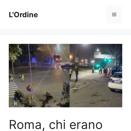
Vai
al
L'Ordine
Menu
contenuto
Roma, chi erano