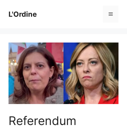
Vai
al
L'Ordine
Menu
contenuto
Referendum