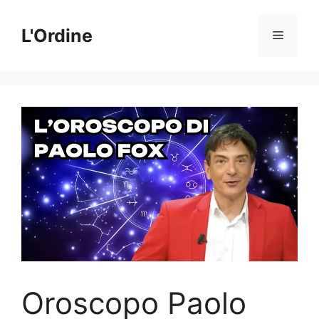
Vai
al
L'Ordine
Menu
contenuto
Oroscopo Paolo