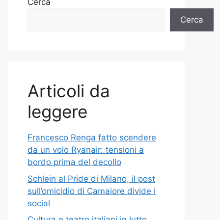
Cerca
Cerca
Articoli da
leggere
Francesco Renga fatto scendere
da un volo Ryanair: tensioni a
bordo prima del decollo
Schlein al Pride di Milano, il post
sull’omicidio di Camaiore divide i
social
Cultura e teatro italiani in lutto,