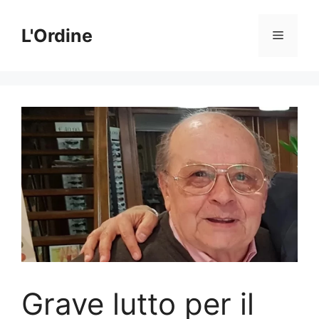
Vai
al
L'Ordine
Menu
contenuto
Grave lutto per il