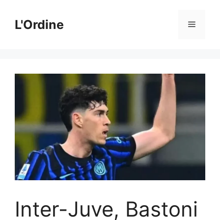
Vai
al
L'Ordine
Menu
contenuto
Inter-Juve, Bastoni