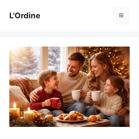
Vai
al
L'Ordine
Menu
contenuto