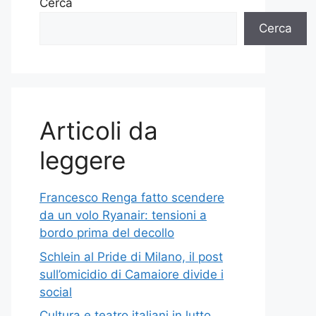
Cerca
Cerca
Articoli da
leggere
Francesco Renga fatto scendere
da un volo Ryanair: tensioni a
bordo prima del decollo
Schlein al Pride di Milano, il post
sull’omicidio di Camaiore divide i
social
Cultura e teatro italiani in lutto,