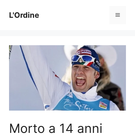
Vai
al
L'Ordine
Menu
contenuto
Morto a 14 anni