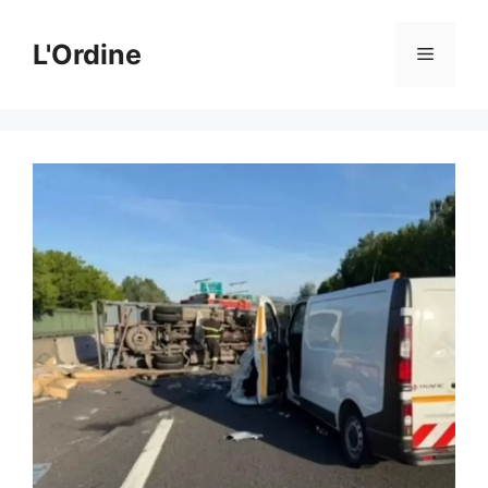
Vai
al
L'Ordine
Menu
contenuto